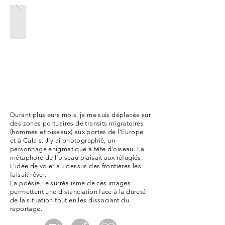
Durant pl­usieurs mois, je me suis déplacée sur
des zones portuaires de transits migratoires
(hommes et oiseaux) aux portes de l’Europe
et à Calais. J’y ai photographié, un
personnage énigmatique à tête d’oiseau. La
métaphore de l’oiseau plaisait aux réfugiés.
L’idée de voler au-dessus des frontières les
faisait rêver.
La poésie, le surréalisme de ces images
permettent une distanciation face à la dureté
de la situation tout en les dissociant du
reportage.