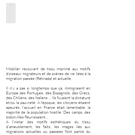
Mobilier recouvert de tissu imprimé aux motifs
d’oiseaux migrateurs et de scènes de vie liées à la
migration passée (Rétirada) et actuelle.
Il n’y a pas si longtemps que ça, immigraient en
Europe des Portugais, des Espagnols, des Grecs,
des Chiliens, des Italiens ... Ils fuyaient la dictature
et/ou la pauvreté. À l’époque, les citoyens étaient
apeurés, l’accueil en France était lamentable, la
majorité de la population hostile. Des camps, des
bidonvilles fleurissaient...
À l’instar des motifs esthétiques du tissu
d’ameublement, les faits, les images liés aux
migrations actuelles ou passées font partie du